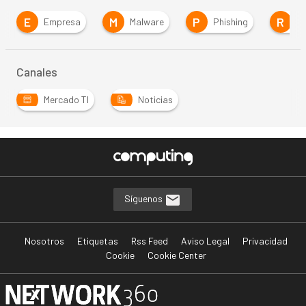
E
M
P
R
Empresa
Malware
Phishing
R
Canales
Mercado TI
Noticias
Síguenos
Nosotros
Etiquetas
Rss Feed
Aviso Legal
Privacidad
Cookie
Cookie Center