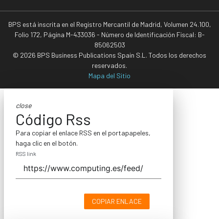
BPS está inscrita en el Registro Mercantil de Madrid, Volumen 24.100,
Folio 172, Página M-433036 - Número de Identificación Fiscal: B-
85062503
© 2026 BPS Business Publications Spain S.L. Todos los derechos
reservados.
Mapa del Sitio
close
Código Rss
Para copiar el enlace RSS en el portapapeles,
haga clic en el botón.
RSS link
COPIAR ENLACE