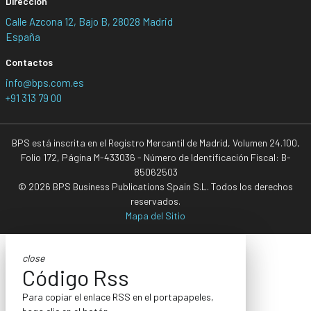
Dirección
Calle Azcona 12, Bajo B, 28028 Madrid
España
Contactos
info@bps.com.es
+91 313 79 00
BPS está inscrita en el Registro Mercantil de Madrid, Volumen 24.100,
Folio 172, Página M-433036 - Número de Identificación Fiscal: B-
85062503
© 2026 BPS Business Publications Spain S.L. Todos los derechos
reservados.
Mapa del Sitio
close
Código Rss
Para copiar el enlace RSS en el portapapeles,