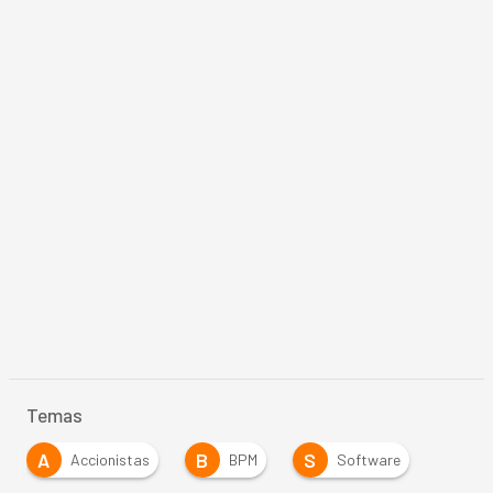
Temas
A
B
S
Accionistas
BPM
Software