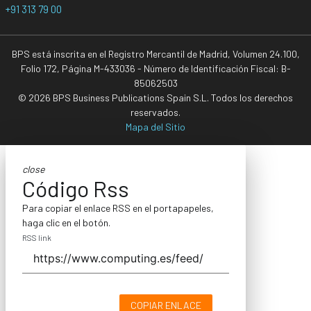
+91 313 79 00
BPS está inscrita en el Registro Mercantil de Madrid, Volumen 24.100,
Folio 172, Página M-433036 - Número de Identificación Fiscal: B-
85062503
© 2026 BPS Business Publications Spain S.L. Todos los derechos
reservados.
Mapa del Sitio
close
Código Rss
Para copiar el enlace RSS en el portapapeles,
haga clic en el botón.
RSS link
COPIAR ENLACE