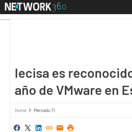
Menú
Iecisa es reconocido 
Iecisa es reconocid
año de VMware en E
Home
Mercado TI