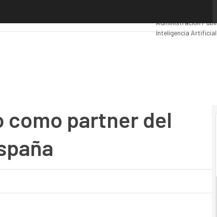
como partner del año de VMware en España
Premios Computing
Administración Públ
Inteligencia Artificial
Movilidad
Mercado TI
o como partner del
spaña