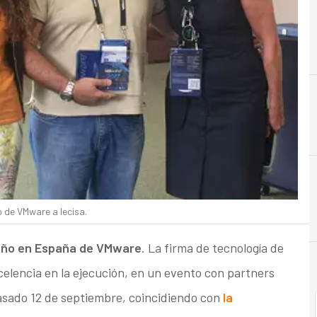
C
Cloud
o de VMware a Iecisa.
r Año en España de VMware
. La firma de tecnología de
xcelencia en la ejecución, en un evento con partners
 pasado 12 de septiembre, coincidiendo con
la