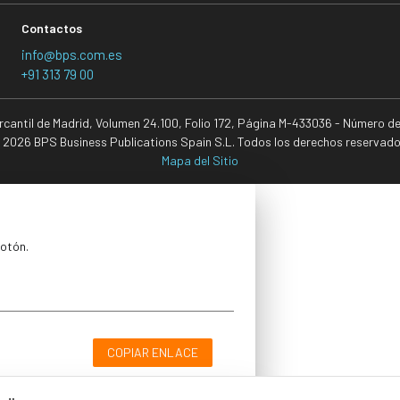
Contactos
info@bps.com.es
+91 313 79 00
ercantil de Madrid, Volumen 24.100, Folio 172, Página M-433036 - Número d
 2026 BPS Business Publications Spain S.L. Todos los derechos reservado
Mapa del Sitio
botón.
COPIAR ENLACE