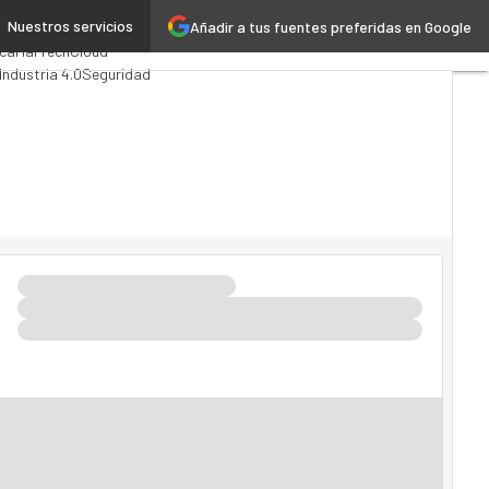
Nuestros servicios
Añadir a tus fuentes preferidas en Google
Analytics
ica
MarTech
Cloud
Industria 4.0
Seguridad