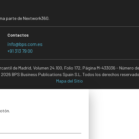
rma parte de Nextwork360.
Contactos
info@bps.com.es
+91 313 79 00
ercantil de Madrid, Volumen 24.100, Folio 172, Página M-433036 - Número d
 2026 BPS Business Publications Spain S.L. Todos los derechos reservado
Mapa del Sitio
botón.