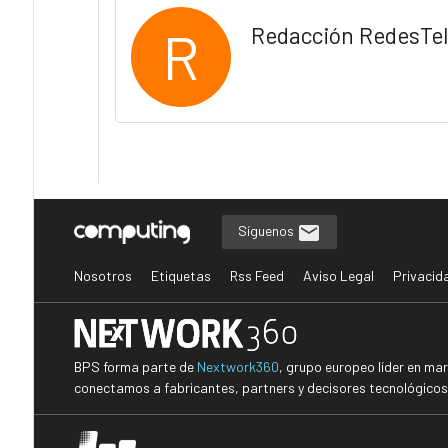
R
Redacción RedesTe
Síguenos
Nosotros
Etiquetas
Rss Feed
Aviso Legal
Privacid
BPS forma parte de
Nextwork360
, grupo europeo líder en ma
conectamos a fabricantes, partners y decisores tecnológicos i