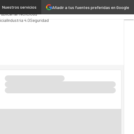
Nuestros servicios
Añadir a tus fuentes preferidas en Google
ing
Analytics
Pública
MarTech
Cloud
icial
Industria 4.0
Seguridad
o TI