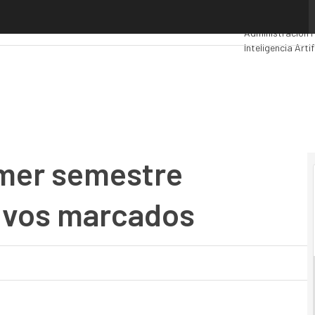
mer semestre superando los objetivos marcados
Premios Comput
Administración 
Inteligencia Artif
Movilidad
Mercad
rimer semestre
tivos marcados