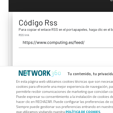
Código Rss
Para copiar el enlace RSS en el portapapeles, haga clic en el 
RSS link
Tu contenido, tu privacid
Código Rss
En esta página web utilizamos cookies técnicas que son necesari
cookies para ofrecerle una mejor experiencia de navegación, para
Para copiar el enlace RSS en el portapapeles, haga clic en el 
permitirle recibir comunicaciones de marketing que coincidan c
RSS link
Puede expresar su consentimiento a la instalación de cookies d
hacer clic en RECHAZAR. Puede configurar las preferencias de 
Siempre puede gestionar sus preferencias entrando en nuestr
que utilizamos visitando nuestra
POLÍTICA DE COOKIES
.