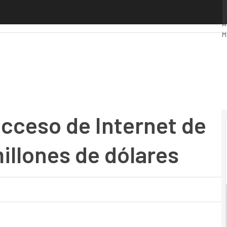
ceso de Internet de Costa Rica por 11,7 millones de dólares
P
A
M
I
I
M
acceso de Internet de
millones de dólares