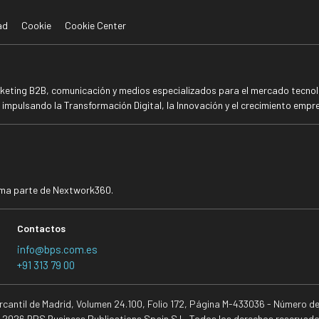
ad
Cookie
Cookie Center
rketing B2B, comunicación y medios especializados para el mercado tecnoló
mpulsando la Transformación Digital, la Innovación y el crecimiento empre
rma parte de Nextwork360.
Contactos
info@bps.com.es
+91 313 79 00
ercantil de Madrid, Volumen 24.100, Folio 172, Página M-433036 - Número d
 2026 BPS Business Publications Spain S.L. Todos los derechos reservado