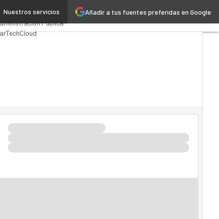
Nuestros servicios
Añadir a tus fuentes preferidas en Google
remios Computing
Analytics
dministración Pública
arTech
Cloud
nteligencia Artificial
ndustria 4.0
Seguridad
ovilidad
Mercado TI