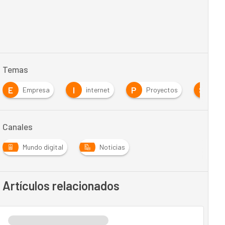
Temas
E
I
P
S
Empresa
internet
Proyectos
Sec
Canales
Mundo digital
Noticias
Artículos relacionados