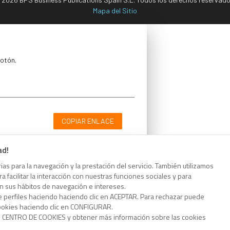
Mapa del Sitio
botón.
COPIAR ENLACE
ad!
as para la navegación y la prestación del servicio. También utilizamos
 facilitar la interacción con nuestras funciones sociales y para
botón.
on sus hábitos de navegación e intereses.
e perfiles haciendo haciendo clic en ACEPTAR. Para rechazar puede
cookies haciendo clic en CONFIGURAR.
o CENTRO DE COOKIES y obtener más información sobre las cookies