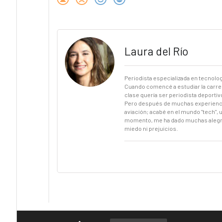
Laura del Río
Periodista especializada en tecnologí
Cuando comencé a estudiar la carrer
clase quería ser periodista deportiv
Pero después de muchas experiencias
aviación; acabé en el mundo "tech", 
momento, me ha dado muchas alegrías
miedo ni prejuicios.