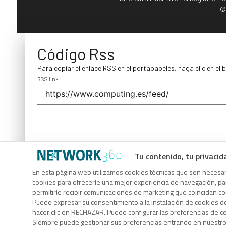
©
Código Rss
Para copiar el enlace RSS en el portapapeles, haga clic en el 
RSS link
Tu contenido, tu privacid
Código Rss
En esta página web utilizamos cookies técnicas que son necesari
cookies para ofrecerle una mejor experiencia de navegación, para
Para copiar el enlace RSS en el portapapeles, haga clic en el 
permitirle recibir comunicaciones de marketing que coincidan c
RSS link
Puede expresar su consentimiento a la instalación de cookies d
hacer clic en RECHAZAR. Puede configurar las preferencias de 
Siempre puede gestionar sus preferencias entrando en nuestr