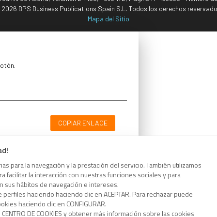
 2026 BPS Business Publications Spain S.L. Todos los derechos reservado
Mapa del Sitio
botón.
COPIAR ENLACE
ad!
as para la navegación y la prestación del servicio. También utilizamos
 facilitar la interacción con nuestras funciones sociales y para
botón.
on sus hábitos de navegación e intereses.
e perfiles haciendo haciendo clic en ACEPTAR. Para rechazar puede
cookies haciendo clic en CONFIGURAR.
o CENTRO DE COOKIES y obtener más información sobre las cookies