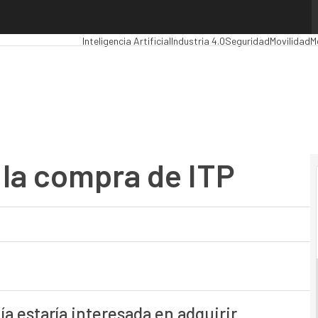
a compra de ITP
Premios Computing
Analytics
Administración Pública
Ma
Inteligencia Artificial
Industria 4.0
Seguridad
Movilidad
M
 la compra de ITP
a estaría interesada en adquirir