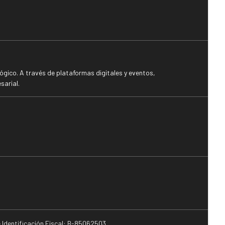
gico. A través de plataformas digitales y eventos,
sarial.
e Identificación Fiscal: B-85062503