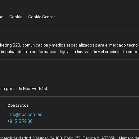
ad
Cookie
Cookie Center
rketing B2B, comunicación y medios especializados para el mercado tecnoló
mpulsando la Transformación Digital, la Innovación y el crecimiento empre
rma parte de Nextwork360.
Contactos
info@bps.com.es
+91 313 79 00
ercantil de Madrid, Volumen 24.100, Folio 172, Página M-433036 - Número d