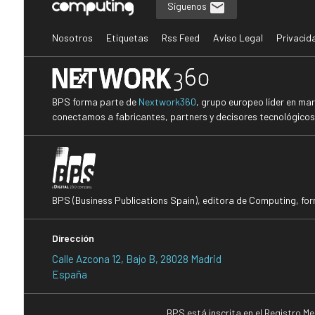
Síguenos
Nosotros
Etiquetas
Rss Feed
Aviso Legal
Privacid
BPS forma parte de
Nextwork360
, grupo europeo líder en ma
conectamos a fabricantes, partners y decisores tecnológicos i
BPS (Business Publications Spain), editora de Computing, fo
Dirección
Calle Azcona 12, Bajo B, 28028 Madrid
España
BPS está inscrita en el Registro M