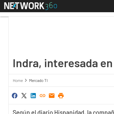
Menú
Indra, interesada en l
Indra, interesada en
Home
Mercado TI
Según el diario Hispanidad, la compañí