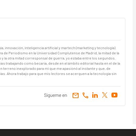
a, innovación, inteligencia artificial y martech (marketing y tecnología).
a de Periodismo en la Universidad Complutense de Madrid, la mitad de la
o y la otra mitad corresponsal de guerra, yo estaba entre los segundos.
 trabajando como becaria, desde en el ámbito editorial hasta en el de la
un terreno inexplorado para mí que me apasionó al instante y que, de
. Ahora trabajo para que mis lectores se acerquen a la tecnología sin
email
call
Sígueme en