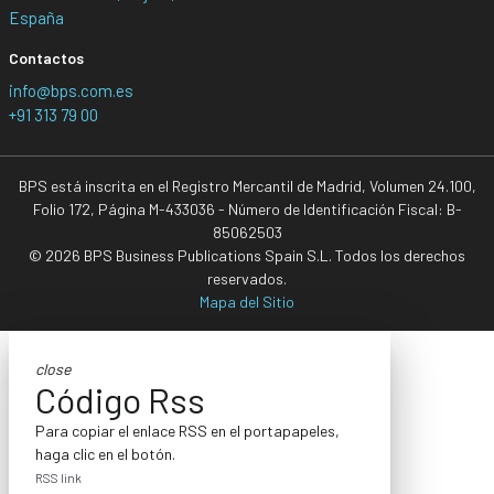
España
Contactos
info@bps.com.es
+91 313 79 00
BPS está inscrita en el Registro Mercantil de Madrid, Volumen 24.100,
Folio 172, Página M-433036 - Número de Identificación Fiscal: B-
85062503
© 2026 BPS Business Publications Spain S.L. Todos los derechos
reservados.
Mapa del Sitio
close
Código Rss
Para copiar el enlace RSS en el portapapeles,
haga clic en el botón.
RSS link