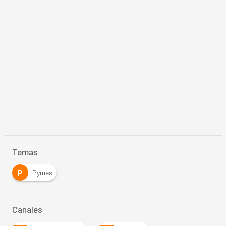
Temas
P
Pymes
Canales