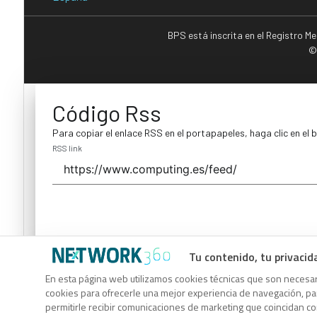
BPS está inscrita en el Registro M
©
Código Rss
Para copiar el enlace RSS en el portapapeles, haga clic en el 
RSS link
Tu contenido, tu privacid
Código Rss
En esta página web utilizamos cookies técnicas que son necesari
cookies para ofrecerle una mejor experiencia de navegación, para
Para copiar el enlace RSS en el portapapeles, haga clic en el 
permitirle recibir comunicaciones de marketing que coincidan c
RSS link