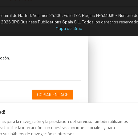
ercantil de Madrid, Volumen 24.100, Folio 172, Página M-433036 - Número d
 2026 BPS Business Publications Spain S.L. Todos los derechos reservado
Mapa del Sitio
botón.
COPIAR ENLACE
ad!
as para la navegación y la prestación del servicio. También utilizamos
 facilitar la interacción con nuestras funciones sociales y para
botón.
on sus hábitos de navegación e intereses.