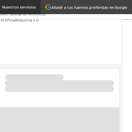
Nuestros servicios
Añadir a tus fuentes preferidas en Google
omputing
Analytics
ión Pública
MarTech
Cloud
 Artificial
Industria 4.0
ovilidad
Mercado TI