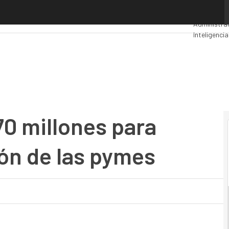
 millones para impulsar la innovación de las pymes
Premios C
Administrac
Inteligencia
Seguridad
M
70 millones para
ión de las pymes