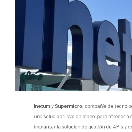
Inetum
y
Supermicro,
compañía de tecnolog
una solución ‘llave en mano’ para ofrecer a 
implantar la solución de gestión de APIs y d