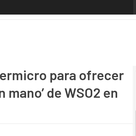
micro para ofrecer una solución ‘llave en mano’ de WSO2 
ermicro para ofrecer
 en mano’ de WSO2 en