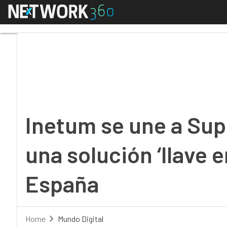
Menú
Inetum se une a Super
Inetum se une a Sup
una solución ‘llave
España
Home
Mundo Digital