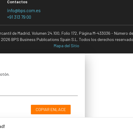
Contactos
info@bps.com.es
+91 313 79 00
ercantil de Madrid, Volumen 24.100, Folio 172, Página M-433036 - Número d
 2026 BPS Business Publications Spain S.L. Todos los derechos reservado
Mapa del Sitio
botón.
COPIAR ENLACE
ad!