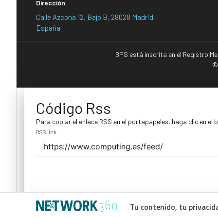
Dirección
Calle Azcona 12, Bajo B, 28028 Madrid
España
BPS está inscrita en el Registro M
©
Código Rss
Para copiar el enlace RSS en el portapapeles, haga clic en el 
RSS link
Tu contenido, tu privacid