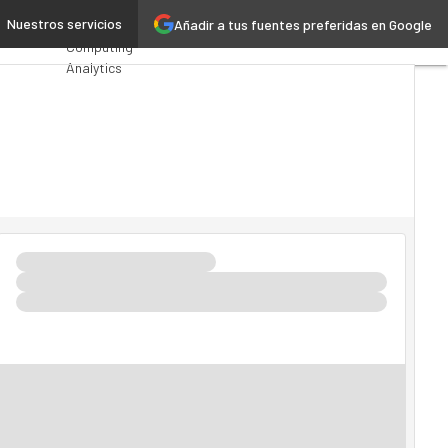
en España
Nuestros servicios
Añadir a tus fuentes preferidas en Google
Premios
Computing
Analytics
Administración
Pública
MarTech
Cloud
Inteligencia
Artificial
Industria 4.0
Seguridad
Movilidad
Mercado TI