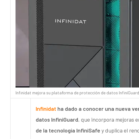
Infinidat mejora su plataforma de protección de datos InfiniGuar
Infinidat
ha dado a conocer una nueva vers
datos InfiniGuard
, que incorpora mejoras en
de la tecnología InfiniSafe
y duplica el re