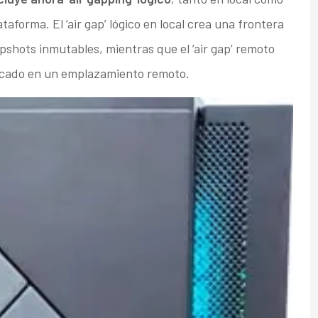
aforma. El ‘air gap’ lógico en local crea una frontera
pshots inmutables, mientras que el ‘air gap’ remoto
bicado en un emplazamiento remoto.