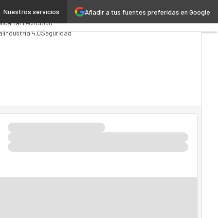
Nuestros servicios
Añadir a tus fuentes preferidas en Google
g
Analytics
lica
MarTech
Cloud
al
Industria 4.0
Seguridad
I