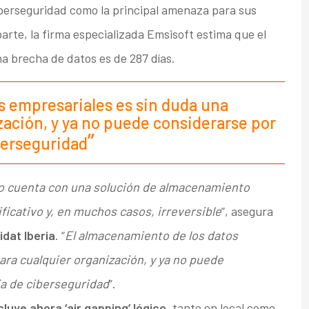
iberseguridad como la principal amenaza para sus
arte, la firma especializada Emsisoft estima que el
a brecha de datos es de 287 días.
s empresariales es sin duda una
zación, y ya no puede considerarse por
berseguridad
no cuenta con una solución de almacenamiento
ificativo y, en muchos casos, irreversible
”, asegura
dat Iberia
. “
El almacenamiento de los datos
ara cualquier organización, y ya no puede
ia de ciberseguridad
”.
cluye ahora ‘air gapping’ lógico
, tanto en local como