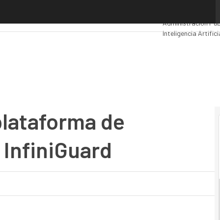
ataforma de protección de datos InfiniGuard
Premios Computin
Administración Púb
Inteligencia Artifici
Movilidad
Mercado T
plataforma de
 InfiniGuard