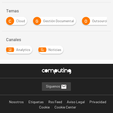
Temas
C
G
O
Cloud
Gestión Documental
Outsourcing
Canales
Analytics
Noticias
Síguenos
Nosotros
Etiquetas
Rss Feed
Aviso Legal
Privacidad
Cookie
Cookie Center