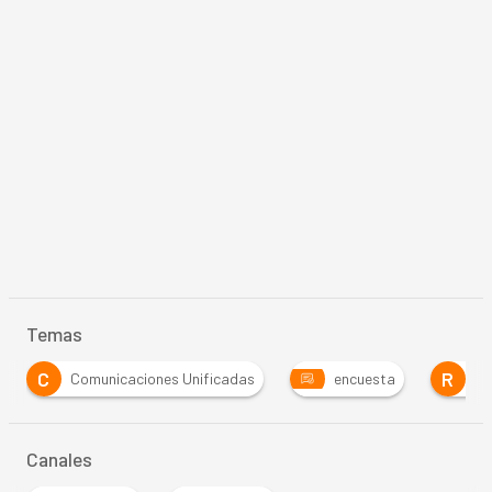
Temas
C
R
Comunicaciones Unificadas
encuesta
Re
Canales