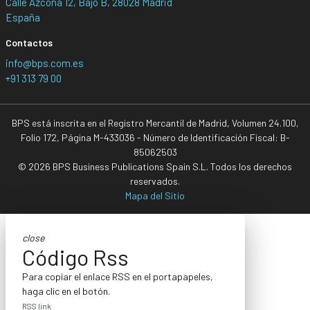
Calle Azcona 12, Bajo B, 28028 Madrid
España
Contactos
info@bps.com.es
+91 313 79 00
BPS está inscrita en el Registro Mercantil de Madrid, Volumen 24.100,
Folio 172, Página M-433036 - Número de Identificación Fiscal: B-
85062503
© 2026 BPS Business Publications Spain S.L. Todos los derechos
reservados.
Mapa del Sitio
close
Código Rss
Para copiar el enlace RSS en el portapapeles,
haga clic en el botón.
RSS link