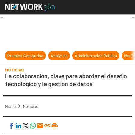
La colaboración, clave para abordar
Premios Computing
Analytics
Administración Pública
MarTe
NOTICIAS
La colaboración, clave para abordar el desafío
tecnológico y la gestión de datos
Home
Noticias