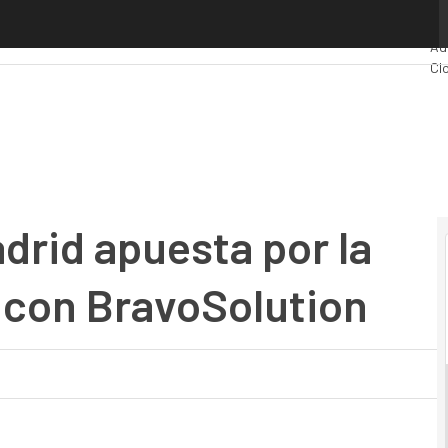
d apuesta por la subasta electrónica con BravoSolution
Pr
Ad
Cl
Ind
Mo
rid apuesta por la
 con BravoSolution