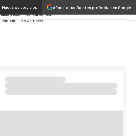
Nuestros servicios
Añadir a tus fuentes preferidas en Google
emios Computing
Analytics
ministración Pública
MarTech
oud
Inteligencia Artificial
ustria 4.0
Seguridad
vilidad
Mercado TI