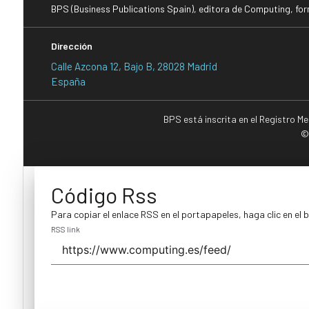
BPS (Business Publications Spain), editora de Computing, fo
Dirección
Calle Azcona 12, Bajo B, 28028 Madrid
España
BPS está inscrita en el Registro M
©
Código Rss
Para copiar el enlace RSS en el portapapeles, haga clic en el 
RSS link