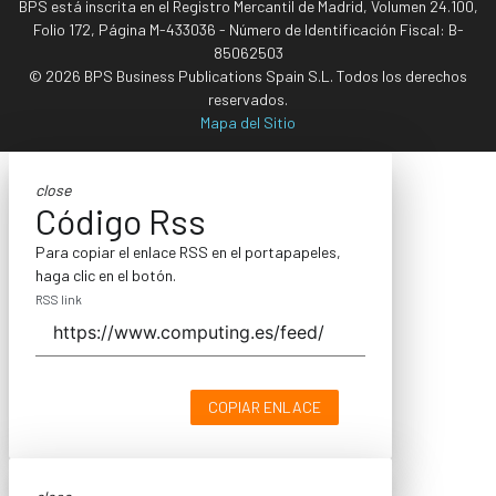
BPS está inscrita en el Registro Mercantil de Madrid, Volumen 24.100,
Folio 172, Página M-433036 - Número de Identificación Fiscal: B-
85062503
© 2026 BPS Business Publications Spain S.L. Todos los derechos
reservados.
Mapa del Sitio
close
Código Rss
Para copiar el enlace RSS en el portapapeles,
haga clic en el botón.
RSS link
COPIAR ENLACE