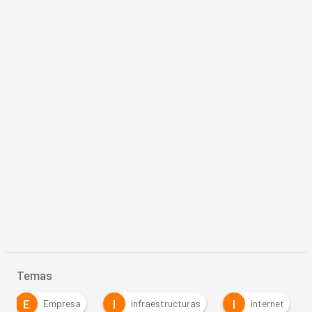
Temas
E
I
I
Empresa
infraestructuras
internet