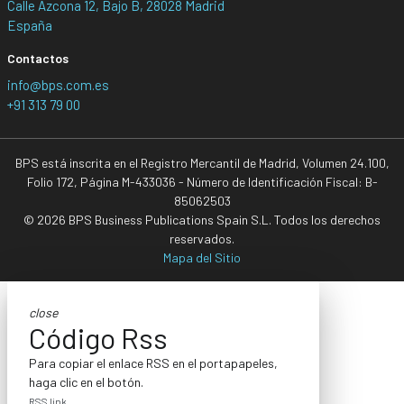
Calle Azcona 12, Bajo B, 28028 Madrid
España
Contactos
info@bps.com.es
+91 313 79 00
BPS está inscrita en el Registro Mercantil de Madrid, Volumen 24.100,
Folio 172, Página M-433036 - Número de Identificación Fiscal: B-
85062503
© 2026 BPS Business Publications Spain S.L. Todos los derechos
reservados.
Mapa del Sitio
close
Código Rss
Para copiar el enlace RSS en el portapapeles,
haga clic en el botón.
RSS link