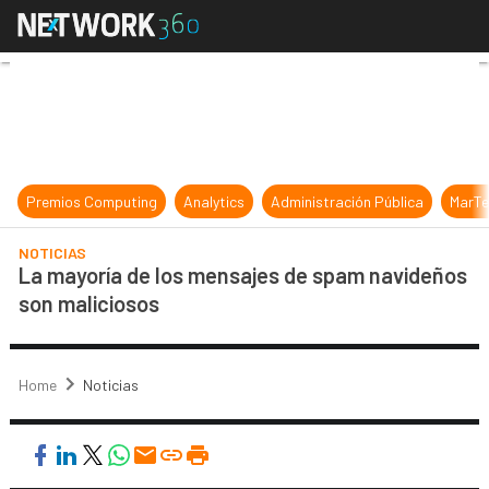
La mayoría de los mensajes de spa
Premios Computing
Analytics
Administración Pública
MarTe
NOTICIAS
La mayoría de los mensajes de spam navideños
son maliciosos
Home
Noticias