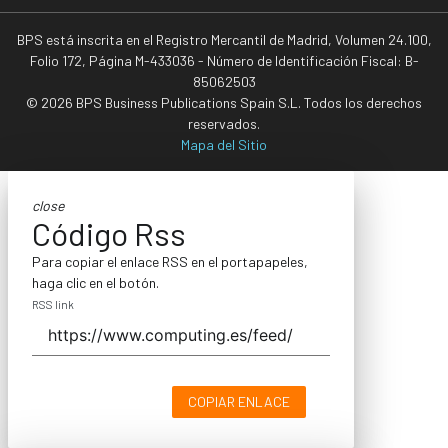
BPS está inscrita en el Registro Mercantil de Madrid, Volumen 24.100,
Folio 172, Página M-433036 - Número de Identificación Fiscal: B-
85062503
© 2026 BPS Business Publications Spain S.L. Todos los derechos
reservados.
Mapa del Sitio
close
Código Rss
Para copiar el enlace RSS en el portapapeles,
haga clic en el botón.
RSS link
COPIAR ENLACE