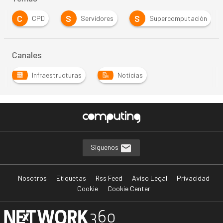
C
S
S
CPD
Servidores
Supercomputación
Canales
Infraestructuras
Noticias
…
Síguenos
Nosotros
Etiquetas
Rss Feed
Aviso Legal
Privacidad
Cookie
Cookie Center