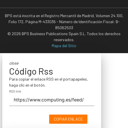
BPS está inscrita en el Registro Mercantil de Madrid, Volumen 24.100,
Folio 172, Página M-433036 - Número de Identificación Fiscal: B-
85062503
© 2026 BPS Business Publications Spain S.L. Todos los derechos
reservados.
Mapa del Sitio
close
Código Rss
Para copiar el enlace RSS en el portapapeles,
haga clic en el botón.
RSS link
COPIAR ENLACE