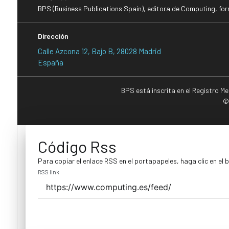
BPS (Business Publications Spain), editora de Computing, fo
Dirección
Calle Azcona 12, Bajo B, 28028 Madrid
España
BPS está inscrita en el Registro M
©
Código Rss
Para copiar el enlace RSS en el portapapeles, haga clic en el 
RSS link