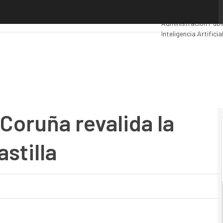
ruña revalida la elección de Grupo Castilla
Premios Computing
Administración Públ
Inteligencia Artificia
Movilidad
Mercado TI
Coruña revalida la
stilla