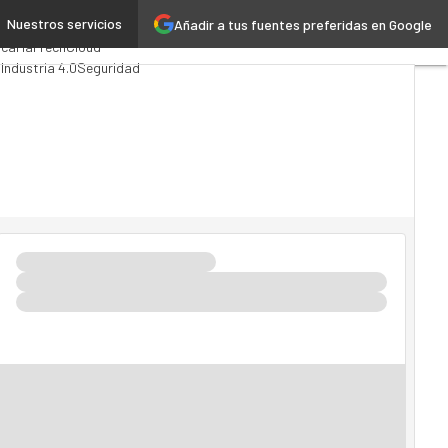
Nuestros servicios
Añadir a tus fuentes preferidas en Google
Analytics
ica
MarTech
Cloud
l
Industria 4.0
Seguridad