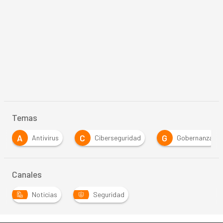
Temas
C
G
Ciberseguridad
Gobernanza
Inteligencia 
…
Canales
Noticias
Seguridad