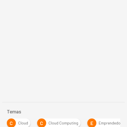
Temas
C
C
E
Cloud
Cloud Computing
Emprendedores