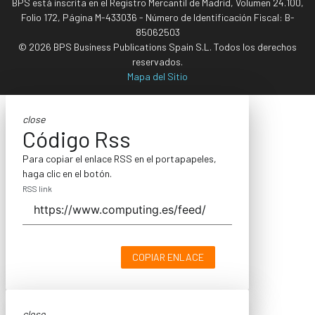
BPS está inscrita en el Registro Mercantil de Madrid, Volumen 24.100,
Folio 172, Página M-433036 - Número de Identificación Fiscal: B-
85062503
© 2026 BPS Business Publications Spain S.L. Todos los derechos
reservados.
Mapa del Sitio
close
Código Rss
Para copiar el enlace RSS en el portapapeles,
haga clic en el botón.
RSS link
COPIAR ENLACE
close