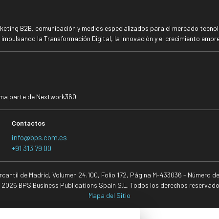
rketing B2B, comunicación y medios especializados para el mercado tecnoló
mpulsando la Transformación Digital, la Innovación y el crecimiento empre
rma parte de Nextwork360.
Contactos
info@bps.com.es
+91 313 79 00
ercantil de Madrid, Volumen 24.100, Folio 172, Página M-433036 - Número d
 2026 BPS Business Publications Spain S.L. Todos los derechos reservado
Mapa del Sitio