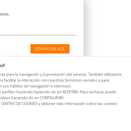
botón.
COPIAR ENLACE
ad!
as para la navegación y la prestación del servicio. También utilizamos
 facilitar la interacción con nuestras funciones sociales y para
botón.
on sus hábitos de navegación e intereses.
e perfiles haciendo haciendo clic en ACEPTAR. Para rechazar puede
cookies haciendo clic en CONFIGURAR.
o CENTRO DE COOKIES y obtener más información sobre las cookies
COPIAR ENLACE