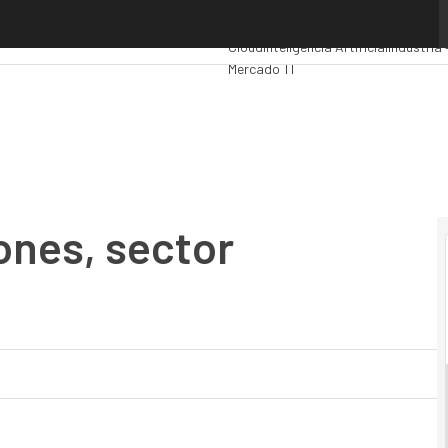
s, sector estratégico para IFS
Premios Computing
Analytics
Admini
Cloud
Inteligencia Artificial
Industria 
Mercado TI
ones, sector
S