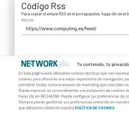
Código Rss
Para copiar el enlace RSS en el portapapeles, haga clic en el 
RSS link
Tu contenido, tu privacid
Código Rss
En esta página web utilizamos cookies técnicas que son necesari
cookies para ofrecerle una mejor experiencia de navegación, para
Para copiar el enlace RSS en el portapapeles, haga clic en el 
permitirle recibir comunicaciones de marketing que coincidan c
RSS link
Puede expresar su consentimiento a la instalación de cookies d
hacer clic en RECHAZAR. Puede configurar las preferencias de 
Siempre puede gestionar sus preferencias entrando en nuestr
que utilizamos visitando nuestra
POLÍTICA DE COOKIES
.