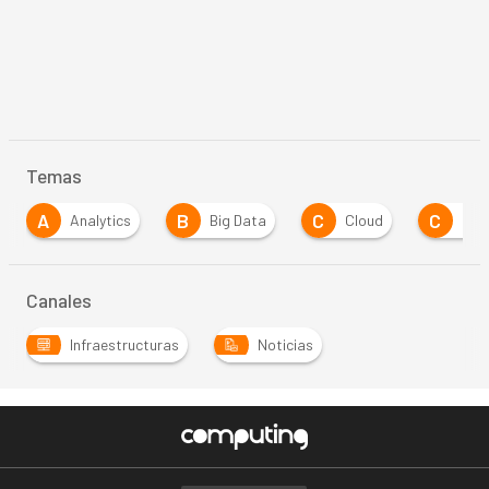
Temas
A
B
C
C
Analytics
Big Data
Cloud
Cos
Canales
Infraestructuras
Noticias