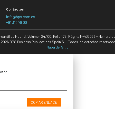
Contactos
info@bps.com.es
+91 313 79 00
ercantil de Madrid, Volumen 24.100, Folio 172, Página M-433036 - Número d
 2026 BPS Business Publications Spain S.L. Todos los derechos reservado
Mapa del Sitio
botón.
COPIAR ENLACE