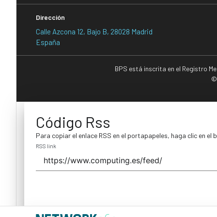
Dirección
Calle Azcona 12, Bajo B, 28028 Madrid
España
BPS está inscrita en el Registro M
©
Código Rss
Para copiar el enlace RSS en el portapapeles, haga clic en el 
RSS link