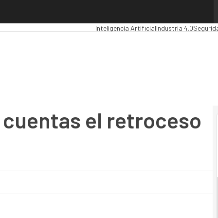
uentas el retroceso del PC
Premios Computing
Analytics
Administrac
Inteligencia Artificial
Industria 4.0
Segurid
 cuentas el retroceso