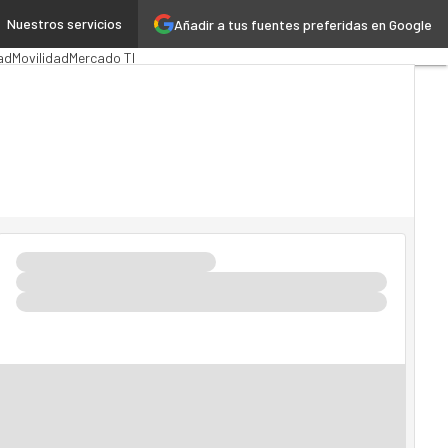
Nuestros servicios
Añadir a tus fuentes preferidas en Google
ión Pública
MarTech
Cloud
ad
Movilidad
Mercado TI