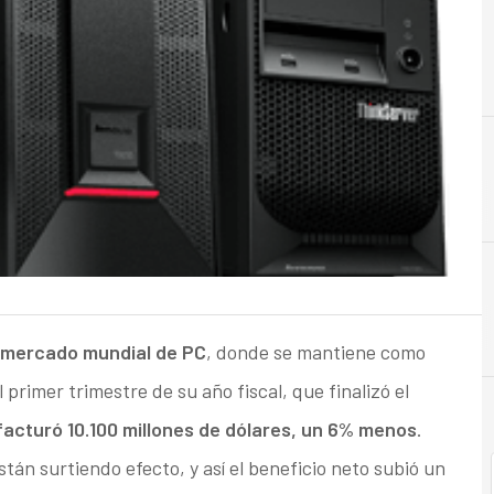
A
l mercado mundial de PC
, donde se mantiene como
rimer trimestre de su año fiscal, que finalizó el
 facturó 10.100 millones de dólares, un 6% menos
.
stán surtiendo efecto, y así el beneficio neto subió un