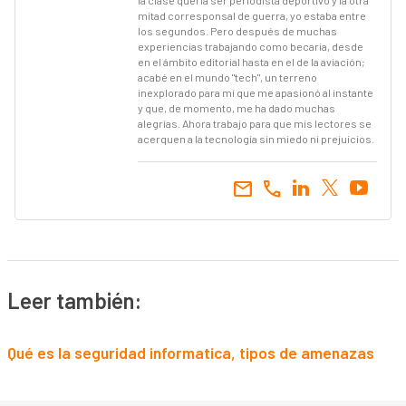
mitad corresponsal de guerra, yo estaba entre
los segundos. Pero después de muchas
experiencias trabajando como becaria, desde
en el ámbito editorial hasta en el de la aviación;
acabé en el mundo "tech", un terreno
inexplorado para mí que me apasionó al instante
y que, de momento, me ha dado muchas
alegrías. Ahora trabajo para que mis lectores se
acerquen a la tecnología sin miedo ni prejuicios.
email
call
Leer también:
Qué es la seguridad informatica, tipos de amenazas