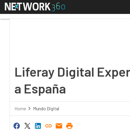
Menú
Liferay Digital Experi
Liferay Digital Expe
a España
Home
Mundo Digital