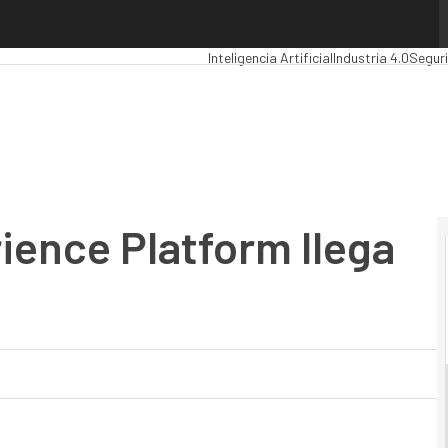
ence Platform llega a España
Premios Computing
Analytics
Administra
Inteligencia Artificial
Industria 4.0
Segur
rience Platform llega