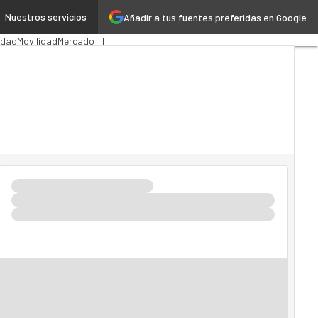
Nuestros servicios
Añadir a tus fuentes preferidas en Google
ción Pública
MarTech
Cloud
idad
Movilidad
Mercado TI