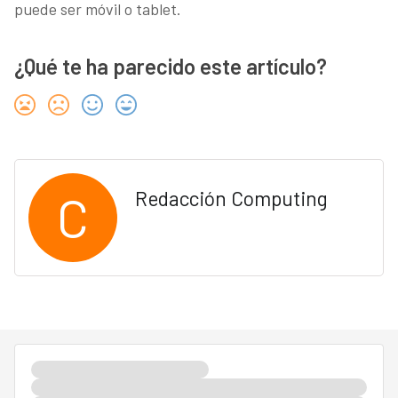
puede ser móvil o tablet.
¿Qué te ha parecido este artículo?
C
Redacción Computing