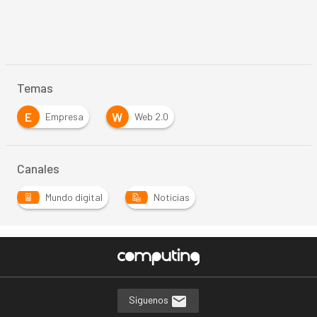
Temas
E
W
Empresa
Web 2.0
Canales
Mundo digital
Noticias
Síguenos