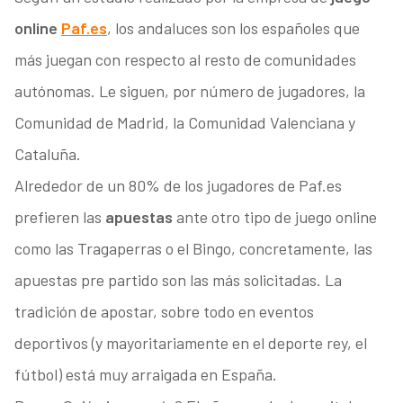
online
Paf.es
, los andaluces son los españoles que
más juegan con respecto al resto de comunidades
autónomas. Le siguen, por número de jugadores, la
Comunidad de Madrid, la Comunidad Valenciana y
Cataluña.
Alrededor de un 80% de los jugadores de Paf.es
prefieren las
apuestas
ante otro tipo de juego online
como las Tragaperras o el Bingo, concretamente, las
apuestas pre partido son las más solicitadas. La
tradición de apostar, sobre todo en eventos
deportivos (y mayoritariamente en el deporte rey, el
fútbol) está muy arraigada en España.