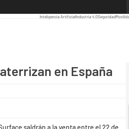
errizan en España
Premios Computing
Analytics
Administración Públic
Inteligencia Artificial
Industria 4.0
Seguridad
Movilid
aterrizan en España
Surface saldrán a la venta entre el 22 de