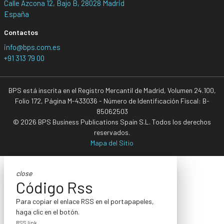
Calle Azcona 12, Bajo B, 28028 Madrid
España
Contactos
info@bps.com.es
+91 313 79 00
BPS está inscrita en el Registro Mercantil de Madrid, Volumen 24.100,
Folio 172, Página M-433036 - Número de Identificación Fiscal: B-
85062503
© 2026 BPS Business Publications Spain S.L. Todos los derechos
reservados.
Mapa del Sitio
close
Código Rss
Para copiar el enlace RSS en el portapapeles,
haga clic en el botón.
RSS link