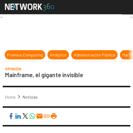
Mainframe, el gigante invisible
Premios Computing
Analytics
Administración Pública
MarTe
OPINIÓN
Mainframe, el gigante invisible
Home
Noticias