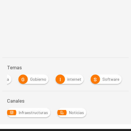
Temas
G
I
S
presa
Gobierno
internet
Software
Canales
Infraestructuras
Noticias