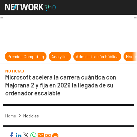
Microsoft acelera la carrera cuánti
Premios Computing
Analytics
Administración Pública
MarTe
NOTICIAS
Microsoft acelera la carrera cuántica con
Majorana 2 y fija en 2029 la llegada de su
ordenador escalable
Home
Noticias