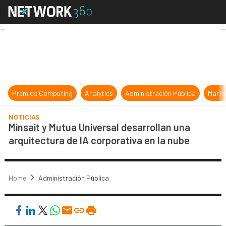
Minsait y Mutua Universal desarrol
Premios Computing
Analytics
Administración Pública
MarTe
NOTICIAS
Minsait y Mutua Universal desarrollan una
arquitectura de IA corporativa en la nube
Home
Administración Pública