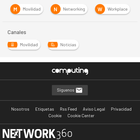
M
N
W
a
Movilidad
Networking
Workplace
Canales
Movilidad
Noticias
Síguenos
Nosotros
Etiquetas
Rss Feed
Aviso Legal
Privacidad
Cookie
Cookie Center