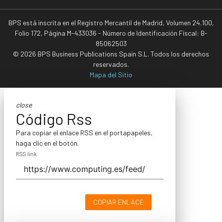
BPS está inscrita en el Registro Mercantil de Madrid, Volumen 24.100,
Folio 172, Página M-433036 - Número de Identificación Fiscal: B-
85062503
© 2026 BPS Business Publications Spain S.L. Todos los derechos
reservados.
Mapa del Sitio
close
Código Rss
Para copiar el enlace RSS en el portapapeles,
haga clic en el botón.
RSS link
COPIAR ENLACE