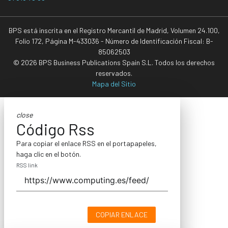
BPS está inscrita en el Registro Mercantil de Madrid, Volumen 24.100,
Folio 172, Página M-433036 - Número de Identificación Fiscal: B-
85062503
© 2026 BPS Business Publications Spain S.L. Todos los derechos
reservados.
Mapa del Sitio
close
Código Rss
Para copiar el enlace RSS en el portapapeles,
haga clic en el botón.
RSS link
COPIAR ENLACE