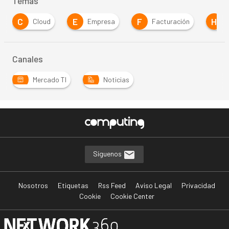
Temas
C
E
F
H
Cloud
Empresa
Facturación
Canales
Mercado TI
Noticias
Síguenos
Nosotros
Etiquetas
Rss Feed
Aviso Legal
Privacidad
Cookie
Cookie Center