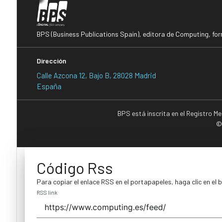
BPS (Business Publications Spain), editora de Computing, fo
Dirección
Calle Azcona 12, Bajo B, 28028 Madrid
España
BPS está inscrita en el Registro M
©
Código Rss
Para copiar el enlace RSS en el portapapeles, haga clic en el 
RSS link