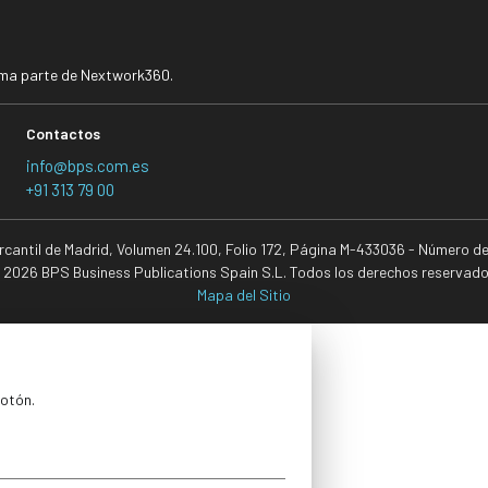
rma parte de Nextwork360.
Contactos
info@bps.com.es
+91 313 79 00
ercantil de Madrid, Volumen 24.100, Folio 172, Página M-433036 - Número d
 2026 BPS Business Publications Spain S.L. Todos los derechos reservado
Mapa del Sitio
botón.