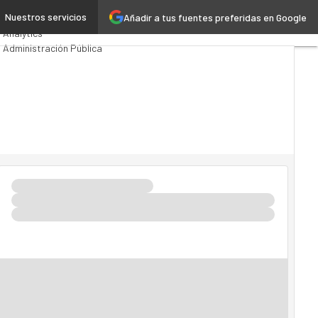
e
Nuestros servicios
Añadir a tus fuentes preferidas en Google
Premios Computing
Analytics
Administración Pública
MarTech
Cloud
Inteligencia Artificial
Industria 4.0
Seguridad
Movilidad
Mercado TI