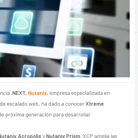
A
Almacenamiento
encia
.NEXT,
Nutanix
, empresa especializada en
 de escalado web, ha dado a conocer
Xtreme
de próxima generación para desarrollar
Nutanix Acropolis
y
Nutanix Prism
, XCP amplía las