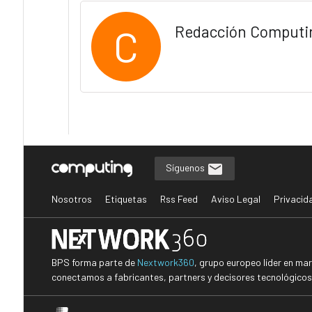
C
Redacción Computi
Síguenos
Nosotros
Etiquetas
Rss Feed
Aviso Legal
Privacid
BPS forma parte de
Nextwork360
, grupo europeo líder en ma
conectamos a fabricantes, partners y decisores tecnológicos i