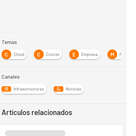
Temas
C
C
E
M
Cloud
Costes
Empresa
Movilida
Canales
Infraestructuras
Noticias
Artículos relacionados