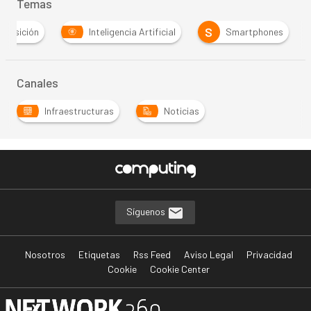
Temas
S
quisición
Inteligencia Artificial
Smartphones
Canales
Infraestructuras
Noticias
Síguenos
Nosotros
Etiquetas
Rss Feed
Aviso Legal
Privacidad
Cookie
Cookie Center