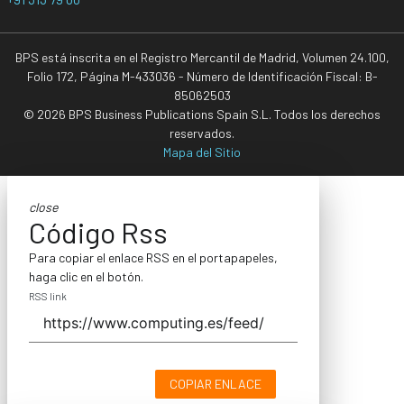
BPS está inscrita en el Registro Mercantil de Madrid, Volumen 24.100,
Folio 172, Página M-433036 - Número de Identificación Fiscal: B-
85062503
© 2026 BPS Business Publications Spain S.L. Todos los derechos
reservados.
Mapa del Sitio
close
Código Rss
Para copiar el enlace RSS en el portapapeles,
haga clic en el botón.
RSS link
COPIAR ENLACE