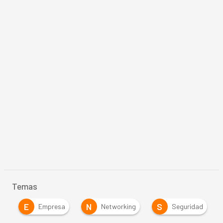
Temas
E
N
S
s
Empresa
Networking
Seguridad