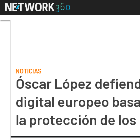
Menú
Óscar López defiende e
NOTICIAS
Óscar López defiend
digital europeo basa
la protección de los