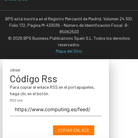
BPS está inscrita en el Registro Mercantil de Madrid, Volumen 24.100,
Folio 172, Página M-433036 - Número de Identificación Fiscal: B-
85062503
© 2026 BPS Business Publications Spain S.L. Todos los derechos
reservados.
Mapa del Sitio
close
Código Rss
Para copiar el enlace RSS en el portapapeles,
haga clic en el botón.
RSS link
COPIAR ENLACE