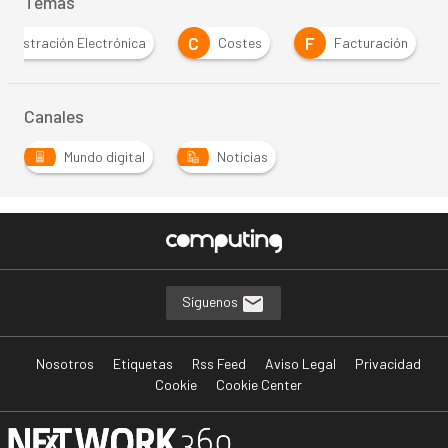
Temas
C
F
ministración Electrónica
Costes
Facturación
Canales
Mundo digital
Noticias
Síguenos
Nosotros
Etiquetas
Rss Feed
Aviso Legal
Privacidad
Cookie
Cookie Center