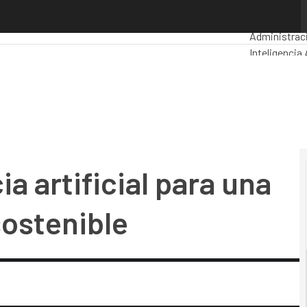
artificial para una aviación más ágil y sostenible
Premios Co
Administrac
Inteligencia A
Seguridad
Mo
a artificial para una
sostenible