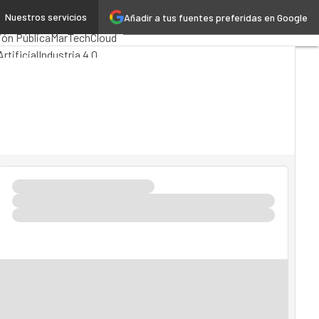
Nuestros servicios
Añadir a tus fuentes preferidas en Google
mputing
Analytics
ión Pública
MarTech
Cloud
rtificial
Industria 4.0
vilidad
Mercado TI