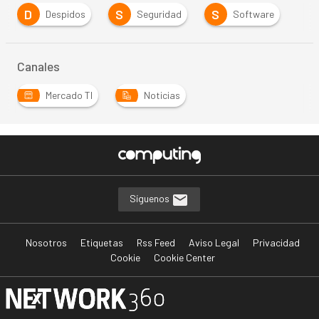
D
S
S
Despidos
Seguridad
Software
Canales
Mercado TI
Noticias
Síguenos
Nosotros
Etiquetas
Rss Feed
Aviso Legal
Privacidad
Cookie
Cookie Center