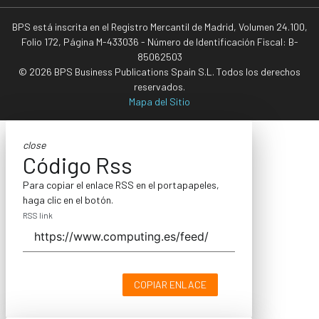
BPS está inscrita en el Registro Mercantil de Madrid, Volumen 24.100,
Folio 172, Página M-433036 - Número de Identificación Fiscal: B-
85062503
© 2026 BPS Business Publications Spain S.L. Todos los derechos
reservados.
Mapa del Sitio
close
Código Rss
Para copiar el enlace RSS en el portapapeles,
haga clic en el botón.
RSS link
COPIAR ENLACE