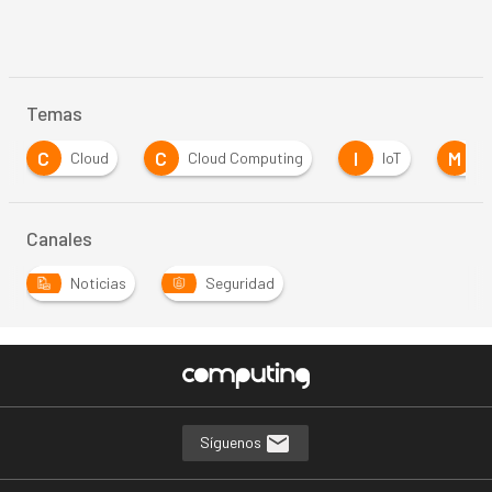
Temas
C
C
I
M
Cloud
Cloud Computing
IoT
M
Canales
Noticias
Seguridad
Síguenos