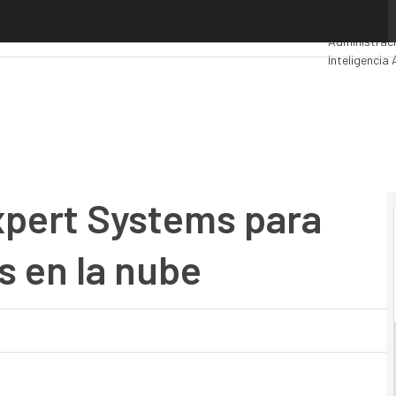
t Systems para ampliar sus servicios en la nube
Premios Co
Administraci
Inteligencia A
Seguridad
Mo
pert Systems para
s en la nube