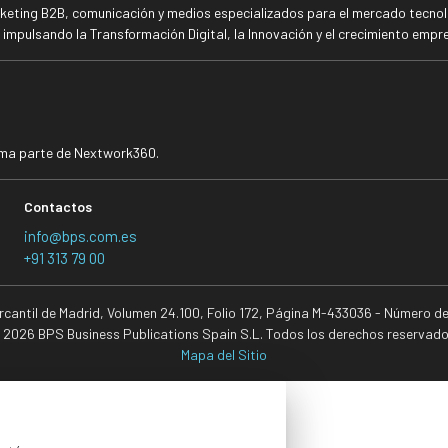
rketing B2B, comunicación y medios especializados para el mercado tecnoló
mpulsando la Transformación Digital, la Innovación y el crecimiento empre
rma parte de Nextwork360.
Contactos
info@bps.com.es
+91 313 79 00
ercantil de Madrid, Volumen 24.100, Folio 172, Página M-433036 - Número d
 2026 BPS Business Publications Spain S.L. Todos los derechos reservado
Mapa del Sitio