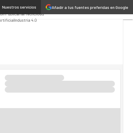
Nuestros servicios
Añadir a tus fuentes preferidas en Google
mputing
Analytics
ón Pública
MarTech
Cloud
rtificial
Industria 4.0
vilidad
Mercado TI