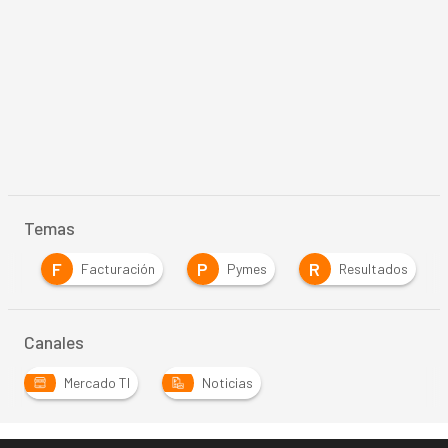
Temas
F
P
R
ud
Facturación
Pymes
Resultados
Canales
Mercado TI
Noticias